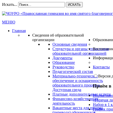
Искать...
ИСКАТЬ
МЕНЮ
Главная
Сведения об образовательной
организации
Образован
Основные сведения
Структура и органы управления
Воспитани
образовательной организацией
Документы
Информац
Образование
Руководство
Контакты
Педагогический состав
Материально-техническое
Версия 
обеспечение и оснащенность
образовательного процесса.
Приём в 
Доступная среда
Платные дополнительные услуги
Нормативн
Финансово-хозяйственная
«Горячая л
деятельность
Набор в 1 
Вакантные места для приема
График при
(перевода) обучающихся