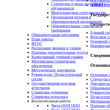
Документы,
Стипендии и меры поддержки
ЭЛЕКТРОН
обучающихся
Международное сотрудничество
Государс
Организация питания в
образовательной организации
Государств
Образовательные стандарты и
требования
Единый го
Образовательная программа
Итоговое с
План работы
Основной г
ФГОС
Рекомендац
Расписание звонков и уроков
Платные дополнительные услуги
Сведени
Календарный учебный график
Материально-техническое
Основные
обеспечение
Методические документы
Руководство. Педагогический
Основные 
состав
Структура 
Государственная итоговая
Документы
аттестация
Образован
Страничка духовника
Руководств
Страничка психолога
Педагогиче
Воспитательная работа
Материальн
Часть ООП ООО
Платные об
Часть ООП НОО