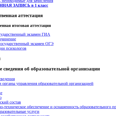
 необходимые для зачисления
НАЯ ЗАПИСЬ в 1 класс
твенная аттестация
енная итоговая аттестация
сударственный экзамен ГИА
очинение
осударственный экзамен ОГЭ
ии психологов
я
 сведения об образовательной организации
сведения
и органы управления образовательной организацией
ие
о
ский состав
о-техническое обеспечение и оснащенность образовательного пр
разовательные услуги