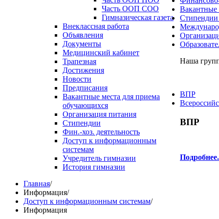
Финансово-
Часть ООП СОО
Вакантные 
Гимназическая газета
Стипендии
Внеклассная работа
Международ
Объявления
Организаци
Документы
Образовате
Медицинский кабинет
Наша групп
Трапезная
Достижения
Новости
Предписания
ВПР
Вакантные места для приема
Всероссийс
обучающихся
Организация питания
ВПР
Стипендии
Фин.-хоз. деятельность
Доступ к информационным
системам
Подробнее.
Учредитель гимназии
История гимназии
Главная
/
Информация
/
Доступ к информационным системам
/
Информация