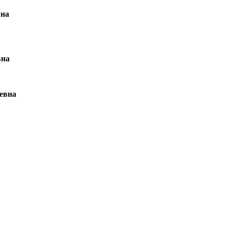
вна
вна
евна