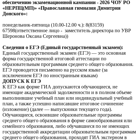
обеспечению экзаменационной кампании - 2026 ЧОУ РО
«НЕРПЦ(МП)» «Православная гимназия Димитрия
Донского»:
понедельник-пятница (10.00-12.00 ч.): 8(83159)
67598(ответственное лицо - заместитель директора по УВР
Шеронова Оксана Сергеевна))
Сведения о ЕГЭ (Единый государственный экзамен):
Единый государственный экзамен (ЕГЭ) — это основная
форма государственной итоговой аттестации по
образовательным программам среднего общего образования.
ЕГЭ проводится письменно на русском языке (за
исключением ЕГЭ по иностранным языкам)
ДОПУСК К ЕГЭ
К ЕГЭ как форме ГИА допускаются обучающиеся, не
имеющие академической задолженности и в полном объеме
выполнившие учебный план или индивидуальный учебный
план, а также успешно написавшие итоговое сочинение
(изложение) (далее — выпускники текущего года).
Обучающиеся, освоившие образовательные программы
среднего общего образования в форме самообразования или
семейного образования, либо обучавшиеся по не имеющих
государственной аккредитации образовательным программам
среднего общего образования, проходят ГИА экстерном в