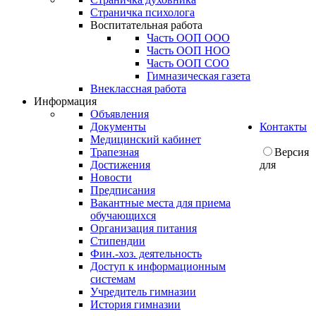
Страничка психолога
Воспитательная работа
Часть ООП ООО
Часть ООП НОО
Часть ООП СОО
Гимназическая газета
Внеклассная работа
Информация
Объявления
Документы
Контакты
Медицинский кабинет
Трапезная
Версия
Достижения
для
Новости
Предписания
Вакантные места для приема
обучающихся
Организация питания
Стипендии
Фин.-хоз. деятельность
Доступ к информационным
системам
Учредитель гимназии
История гимназии