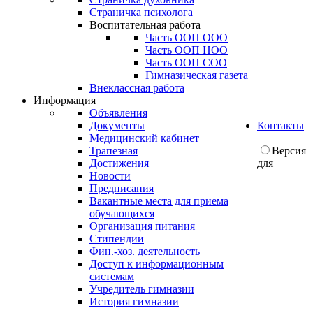
Страничка психолога
Воспитательная работа
Часть ООП ООО
Часть ООП НОО
Часть ООП СОО
Гимназическая газета
Внеклассная работа
Информация
Объявления
Документы
Контакты
Медицинский кабинет
Трапезная
Версия
Достижения
для
Новости
Предписания
Вакантные места для приема
обучающихся
Организация питания
Стипендии
Фин.-хоз. деятельность
Доступ к информационным
системам
Учредитель гимназии
История гимназии