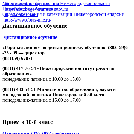
Министерство образования Нижегородской области
http://минобрнауки.рф
Нижегородская Митрополия
http://minobr.government-nnov.ru
Отдел образования и катехизации Нижегородской епархии
http://www.nne.ru
http://www.obraz-nne.ru/
Дистанционное обучение
Дистанционное обучение
«Горячая линия» по дистанционному обучению: (883159)6
-75 - 99 — директор
(883159) 67071
(8831) 417-76-54 «Нижегородский институт развития
образования»
понедельник-пятница с 10.00 до 15.00
(8831) 433-54-51 Министерство образования, науки и
молодежной политики Нижегородской области
понедельник-пятница с 15.00 до 17.00
Прием в 10-й класс
О приеме на 2026-2027 учебный год