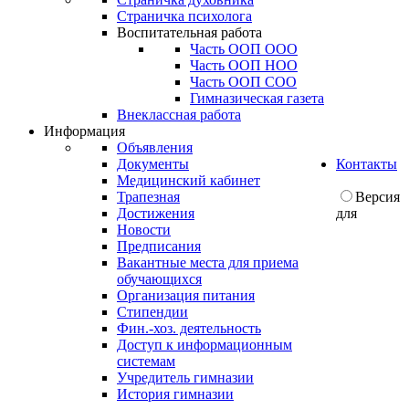
Страничка психолога
Воспитательная работа
Часть ООП ООО
Часть ООП НОО
Часть ООП СОО
Гимназическая газета
Внеклассная работа
Информация
Объявления
Документы
Контакты
Медицинский кабинет
Трапезная
Версия
Достижения
для
Новости
Предписания
Вакантные места для приема
обучающихся
Организация питания
Стипендии
Фин.-хоз. деятельность
Доступ к информационным
системам
Учредитель гимназии
История гимназии