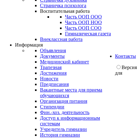
Страничка психолога
Воспитательная работа
Часть ООП ООО
Часть ООП НОО
Часть ООП СОО
Гимназическая газета
Внеклассная работа
Информация
Объявления
Документы
Контакты
Медицинский кабинет
Трапезная
Версия
Достижения
для
Новости
Предписания
Вакантные места для приема
обучающихся
Организация питания
Стипендии
Фин.-хоз. деятельность
Доступ к информационным
системам
Учредитель гимназии
История гимназии