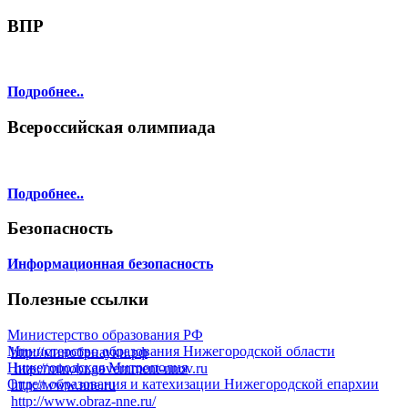
ВПР
Подробнее..
Всероссийская олимпиада
Подробнее..
Безопасность
Информационная безопасность
Полезные ссылки
Министерство образования РФ
Министерство образования Нижегородской области
http://минобрнауки.рф
Нижегородская Митрополия
http://minobr.government-nnov.ru
Отдел образования и катехизации Нижегородской епархии
http://www.nne.ru
http://www.obraz-nne.ru/