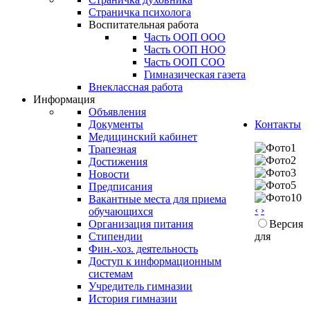
Страничка психолога
Воспитательная работа
Часть ООП ООО
Часть ООП НОО
Часть ООП СОО
Гимназическая газета
Внеклассная работа
Информация
Объявления
Документы
Контакты
Медицинский кабинет
Трапезная
Достижения
Новости
Предписания
Вакантные места для приема
‹
›
обучающихся
Организация питания
Версия
Стипендии
для
Фин.-хоз. деятельность
Доступ к информационным
системам
Учредитель гимназии
История гимназии