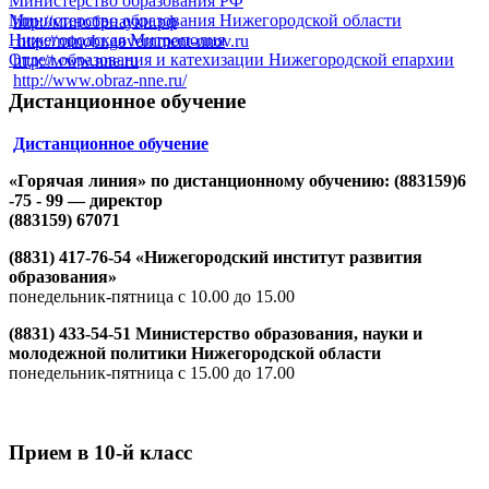
Министерство образования РФ
Министерство образования Нижегородской области
http://минобрнауки.рф
Нижегородская Митрополия
http://minobr.government-nnov.ru
Отдел образования и катехизации Нижегородской епархии
http://www.nne.ru
http://www.obraz-nne.ru/
Дистанционное обучение
Дистанционное обучение
«Горячая линия» по дистанционному обучению: (883159)6
-75 - 99 — директор
(883159) 67071
(8831) 417-76-54 «Нижегородский институт развития
образования»
понедельник-пятница с 10.00 до 15.00
(8831) 433-54-51 Министерство образования, науки и
молодежной политики Нижегородской области
понедельник-пятница с 15.00 до 17.00
Прием в 10-й класс